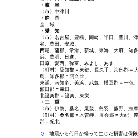
・岐 阜
〈市〉中津川
・静 岡
全 域
・愛 知
〈市〉名古屋、豊橋、岡崎、半田、豊川、
谷、豊田、安城、
西尾、蒲郡、常滑、新城、東海、大府、知
浜、豊明、日進、
田原、愛西、弥富、みよし、あま
〈町村〉愛知郡 = 東郷、長久手、海部郡 =
鳥、知多郡 = 阿久比、
東浦、南知多、美浜、武豊、幡豆郡 = 一色
額田郡 = 幸田、
北設楽郡 = 設楽、東栄
・三 重
〈市〉伊勢、桑名、尾鷲、鳥羽、熊野、志
〈町村〉桑名郡 = 木曽岬、度会郡 = 大紀
郡 = 紀北
Ｑ
．地震から何日か経って生じた損害は保険