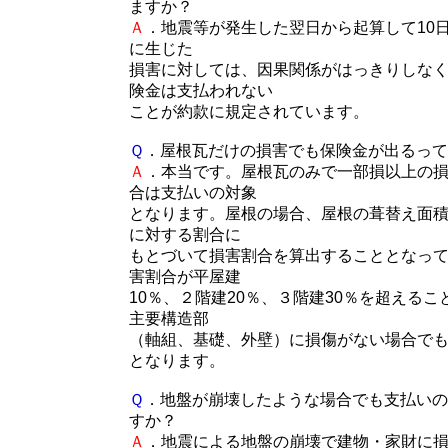
ますか？
Ａ
．地震等が発生した翌日から起算して10
に生じた
損害に対しては、因果関係がはっきりしな
険金は支払われない
ことが約款に規定されています。
Ｑ
．屋根瓦だけの損害でも保険金が出るって
Ａ
．本当です。屋根瓦のみで一部損以上の
合は支払いの対象
となります。屋根の場合、屋根の葺替え面
に対する割合に
もとづいて損害割合を算出することとなっ
害割合が平屋建
10％、２階建20％、３階建30％を超える
主要構造部
（軸組、基礎、外壁）に損傷がない場合で
となります。
Ｑ
．地盤が崩壊したような場合でも支払いの
すか？
Ａ
．地震による地盤の崩壊で建物・家財に