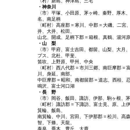
〈村〉新島、神津島、三宅
・神奈川
〈市〉平塚、小田原、茅ヶ崎、秦野、厚木
名、南足柄
〈町村〉高座郡 = 寒川、中郡 = 大磯、二宮、
井、大井、松田、
山北、開成、足柄下郡 = 箱根、真鶴、湯河
・山 梨
〈市〉甲府、富士吉田、都留、山梨、大月
プス、北杜、甲斐、
笛吹、上野原、甲州、中央
〈町村〉西八代郡 = 市川三郷、南巨摩郡 = 
川、身延、南部、
中巨摩郡 = 昭和、南都留郡 = 道志、西桂
鳴沢、富士河口湖
・長 野
〈市〉岡谷、飯田、諏訪、伊那、駒ヶ根、
〈町村〉諏訪郡 = 下諏訪、富士見、原、上伊
箕輪、飯島、
南箕輪、中川、宮田、下伊那郡 = 松川、高
智、下條、天龍、
泰阜、喬木、豊丘、大鹿