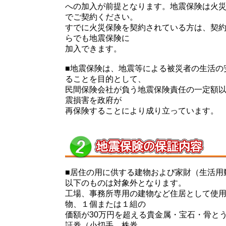
への加入が前提となります。地震保険は火
でご契約ください。
すでに火災保険を契約されている方は、契
らでも地震保険に
加入できます。
■地震保険は、地震等による被災者の生活の
ることを目的として、
民間保険会社が負う地震保険責任の一定額
震損害を政府が
再保険することにより成り立っています。
■居住の用に供する建物および家財（生活用
以下のものは対象外となります。
工場、事務所専用の建物など住居として使
物、１個または１組の
価額が30万円を超える貴金属・宝石・骨と
証券（小切手、株券、